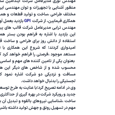
مهندس نوری مديرعامل شرکت ایندامین سای
منظور آشنایی با تجهیزات و توان مهندسی ای
مختلف طراحی ،ساخت و تولید قطعات و همچ
همکاری فیمابین، از شرکت
GPI
بازدید بعمل آور
مهندس ترابی مدیرعامل شرکت قالب های پیشر
این بازدید با اشاره به فراهم بودن بستر 
استفاده از دانش روز برای طراحی و ساخت قال
امیدواری کردند؛ که شروع این همکاری با
مستعد موجود ،فرصتی را فراهم خواهد کرد که
بعنوان یکی از تامین کننده های مهم و اساسی
محسوب شده و از شاخص های دیگر این همک
مسافت و نزدیکی دو شرکت اشاره نمود ک
لجستیکی را بدنبال خواهد داشت.
وی در ادامه تصریح کرد؛با عنایت به طرح توسعه
جدید و رویکرد شرکت در بهره گیری از حداکثر
ساخت ،شناسایی نیروهای بالقوه و تبدیل آن ب
مهم در تسهیل رونق و جهش تولید داشته باشیم