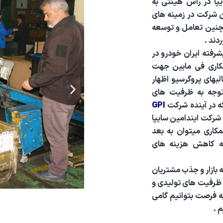
پا در راس هیئتی به
ن شرکت در زمينه هاي
نین تعامل و توسعه
دند .
فته ایران خودرو در
همکاری فی مابین جهت
بهای پروگرسیو اظهار
 توجه به ظرفیت های
 در آینده شرکت
GPI
 شرکت ایندامین سایپا
اری میتوان به بعد
ه کاهش هزینه های
 بازار و جذب مشتریان
ی ظرفیت های تولیدی و
ه فرصت بتوانیم گامی
 .